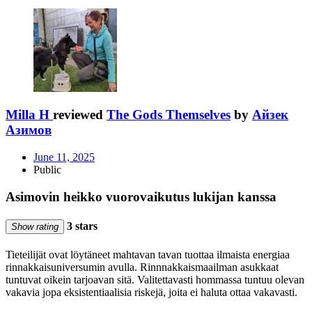
Milla H
reviewed
The Gods Themselves
by
Айзек
Азимов
June 11, 2025
Public
Asimovin heikko vuorovaikutus lukijan kanssa
3 stars
Show rating
Tieteilijät ovat löytäneet mahtavan tavan tuottaa ilmaista energiaa
rinnakkaisuniversumin avulla. Rinnnakkaismaailman asukkaat
tuntuvat oikein tarjoavan sitä. Valitettavasti hommassa tuntuu olevan
vakavia jopa eksistentiaalisia riskejä, joita ei haluta ottaa vakavasti.