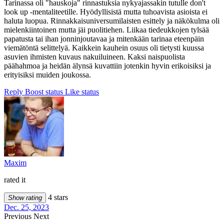
Tarinassa oli "hauskoja" rinnastuksia nykyajassakin tutulle don't
look up -mentaliteetille. Hyödyllisistä mutta tuhoavista asioista ei
haluta luopua. Rinnakkaisuniversumilaisten esittely ja näkökulma oli
mielenkiintoinen mutta jäi puolitiehen. Liikaa tiedeukkojen tylsää
papatusta tai ihan jonninjoutavaa ja mitenkään tarinaa eteenpäin
viemätöntä selittelyä. Kaikkein kauhein osuus oli tietysti kuussa
asuvien ihmisten kuvaus nakuiluineen. Kaksi naispuolista
päähahmoa ja heidän älynsä kuvattiin jotenkin hyvin erikoisiksi ja
erityisiksi muiden joukossa.
Reply
Boost status
Like status
Maxim
rated it
4 stars
Show rating
Dec. 25, 2023
Previous
Next